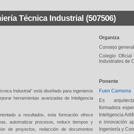
Cerrar
o que se caracteriza por la celebración de varias ponencias o jornad
a en común y además conforman una entidad única de conocimie
iería Técnica Industrial (507506)
izado:
Son aquellos cursos que, además de los encuentros que
ciriterios e instrumentos de evaluación que hacen conocer al pr
Organiza
do de aprovechamiento por parte de los distintos alumnos (Es el
Consejo general 
r).
Colegio Oficial
rcial:
Webinar o jornada informativa promovido por una entidad c
Industriales de 
roductos o novedades del mercado. Este evento será gratuito para
omercial promototra del evento tendrá que abonar 2 euros/ parti
mente del parfil del participante. La entidad comercial promotora ser
Ponente
 número máximo de participantes que puede tener un evento
Fuen Carmona
écnica Industrial"
está diseñado para
ingenieros
Cerrar
rporar herramientas avanzadas de
Inteligencia
Es arquitect
formadora espec
Inteligencia Artif
ientado a resultados
, esta formación ofrece
e innovación apl
reas,
automatizar procesos
, reducir tiempos y
Ingeniería y Con
ón de proyectos, redacción de documentos