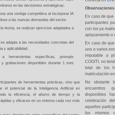
entrarse en las decisiones estratégicas.
Observaciones
na una ventaja competitiva al incorporar IA
En caso de que 
ndose a las nuevas demandas del sector.
participantes pa
la teoría, se realizan ejercicios adaptados a
con los ya matri
aplazamiento o 
 se adapta a las necesidades concretas del
En caso de que u
a y aplicabilidad.
uno o varios en
imputable a pl
 herramientas específicas, prompts
COGITI, no tendr
, y grabaciones disponibles durante
1 mes
total de los h
matriculación en
No obstante l
ticipantes de herramientas prácticas, sino que
encuentros 
r el potencial de la Inteligencia Artificial en
disponibles h
ndo la eficiencia, el ahorro de tiempo y la
celebración de
rápidas y eficaces en un entorno cada vez más
aquellos partici
los mismos 
o
para abordar los retos específicos del sector,