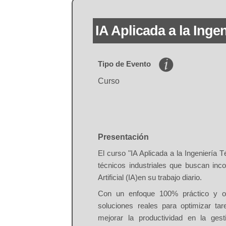
Curso:
Event
una temátic
IA Aplicada a la Ingen
formativa.
Curso tutor
poseen unos 
Tipo de Evento
mismo el gra
Curso
puede bonifica
Evento come
exponer sus p
la entidad c
independiente
Presentación
de indicar el
El curso
"IA Aplicada a la Ingeniería T
técnicos industriales
que buscan inco
Artificial (IA)
en su trabajo diario.
Con un
enfoque 100% práctico y or
soluciones reales
para optimizar ta
mejorar la productividad
en la gesti