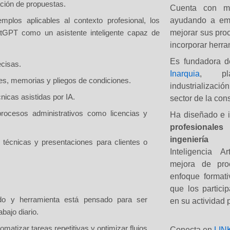
ación de propuestas.
Cuenta con m
ayudando a emp
mplos aplicables al contexto profesional, los
mejorar sus proc
atGPT como un asistente inteligente
capaz de
incorporar herram
Es fundadora 
ecisas.
Inarquia
, pla
s, memorias y pliegos de condiciones.
industrializaci
nicas asistidas por IA.
sector de la con
rocesos administrativos
como licencias y
Ha diseñado e 
profesionales
d
ingeniería
 técnicas
y presentaciones para clientes o
Inteligencia Ar
mejora de pro
enfoque formati
que los partici
o y herramienta está pensado para ser
en su actividad 
bajo diario.
omatizar tareas repetitivas y optimizar flujos
Conecta en
LIN