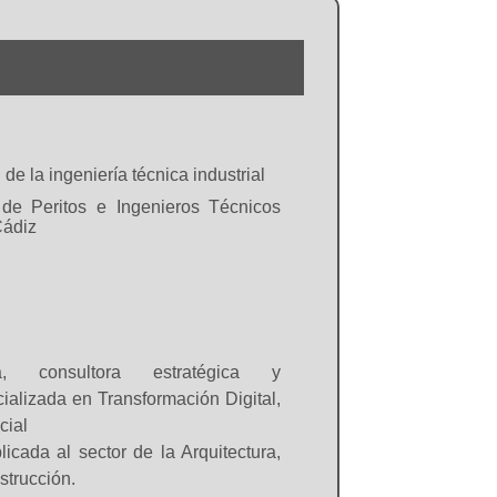
as, que tienen
nto o acción
 pueda tener,
ofesorado del
 único que se
de la ingeniería técnica industrial
 de Peritos e Ingenieros Técnicos
omercial para
Cádiz
 los alumnos y
cipante-hora,
á la encargada
a, consultora estratégica y
ializada en Transformación Digital,
icial
icada al sector de la Arquitectura,
strucción.