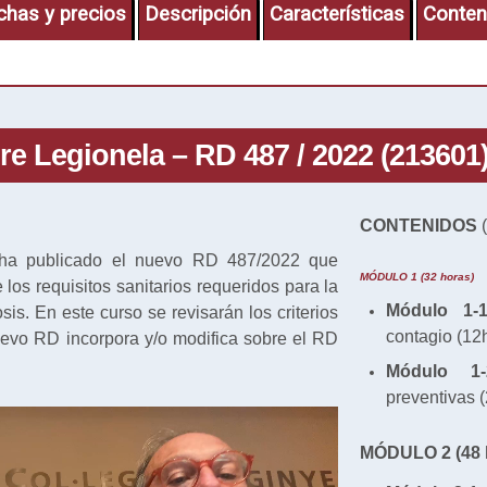
chas y precios
Descripción
Características
Conten
e Legionela – RD 487 / 2022 (213601
CONTENIDOS
(
ha publicado el nuevo RD 487/2022 que
MÓDULO 1 (32 horas)
 los requisitos sanitarios requeridos para la
Módulo 1-1
sis. En este curso se revisarán los criterios
contagio (12
uevo RD incorpora y/o modifica sobre el RD
Módulo 1-
preventivas 
MÓDULO 2 (48 