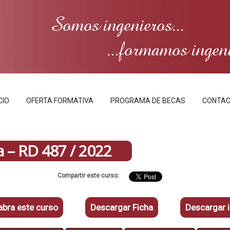
Somos ingenieros...
...formamos ingen
CIO
OFERTA FORMATIVA
PROGRAMA DE BECAS
CONTA
 – RD 487 / 2022
Compartir este curso:
bra este curso
Descargar Ficha
Descargar 