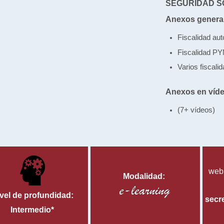
SEGURIDAD S
Anexos genera
Fiscalidad au
Fiscalidad P
Varios fiscali
Anexos en víd
(7+ vídeos)
web
Modalidad:
vel de profundidad:
secr
Intermedio*