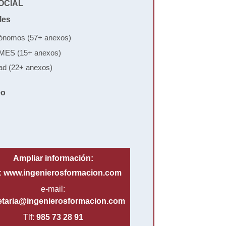
OCIAL
les
tónomos (57+ anexos)
YMES (15+ anexos)
dad (22+ anexos)
eo
Ampliar información:
:
www.ingenierosformacion.com
e-mail:
etaria@ingenierosformacion.com
Tlf:
985 73 28 91