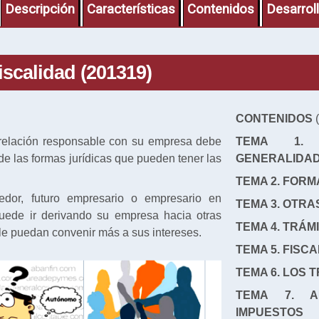
Descripción
Características
Contenidos
Desarrol
iscalidad (201319)
CONTENIDOS
(
relación responsable con su empresa debe
TEMA 1. 
e las formas jurídicas que pueden tener las
GENERALIDA
TEMA 2. FORM
dor, futuro empresario o empresario en
TEMA 3. OTRA
uede ir derivando su empresa hacia otras
TEMA 4. TRÁM
 le puedan convenir más a sus intereses.
TEMA 5. FISC
TEMA 6. LOS 
TEMA 7. A
IMPUESTOS