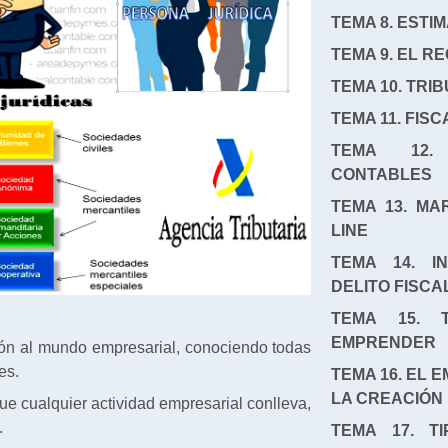
TEMA 8. ESTI
TEMA 9. EL R
TEMA 10. TR
TEMA 11. FIS
TEMA 12. 
CONTABLES
TEMA 13. MA
LINE
TEMA 14. I
DELITO FISCA
TEMA 15. 
EMPRENDER
ión al mundo empresarial, conociendo todas
es.
TEMA 16. EL
LA CREACIÓN
ue cualquier actividad empresarial conlleva,
.
TEMA
17. T